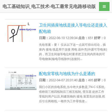
电工基础知识_电工技术-电工最常见电路移动版
导航
卫生间插座地线是接入等电位还是接入
配电箱
日期：
2022-06-10 12:39:34
点击：
651
好评：
0
先给答案：要！ 仅从以下这一点就可得出结论，插
座内 接地 线是用于连接 用电 器外壳(外露可导电体)
的，而卫生间做等电位时要求把卫生间内所有的可
导电物体(输电导线除外)连接到...
配电室零线与地线为什么是通的
日期：
2022-04-07 20:31:40
点击：
495
好评：
0
我们小区的供电系统,当今绝大多数是,TN-C-S系统,
俗称前三相四线制后三相五线制, 变压器 处的工作
零线到用户以后,和建筑物的 接地 装置良好连接,然
后引出两根线,一根作为工作零线使...