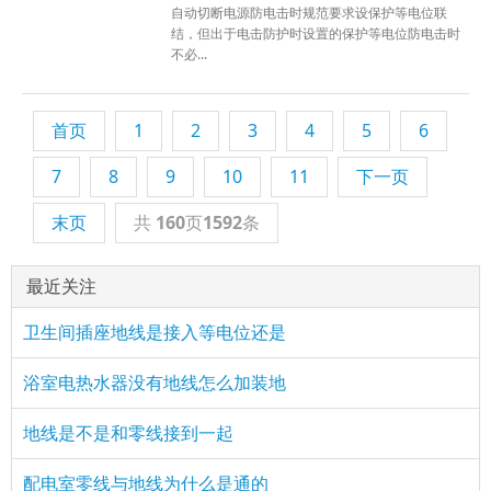
自动切断电源防电击时规范要求设保护等电位联
结，但出于电击防护时设置的保护等电位防电击时
不必...
首页
1
2
3
4
5
6
7
8
9
10
11
下一页
末页
共
160
页
1592
条
最近关注
卫生间插座地线是接入等电位还是
浴室电热水器没有地线怎么加装地
地线是不是和零线接到一起
配电室零线与地线为什么是通的