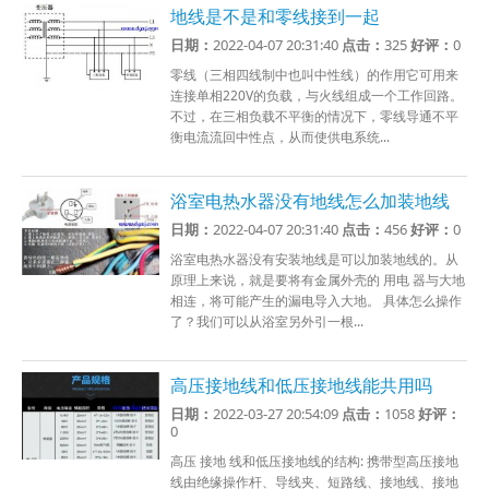
地线是不是和零线接到一起
日期：
2022-04-07 20:31:40
点击：
325
好评：
0
零线（三相四线制中也叫中性线）的作用它可用来
连接单相220V的负载，与火线组成一个工作回路。
不过，在三相负载不平衡的情况下，零线导通不平
衡电流流回中性点，从而使供电系统...
浴室电热水器没有地线怎么加装地线
日期：
2022-04-07 20:31:40
点击：
456
好评：
0
浴室电热水器没有安装地线是可以加装地线的。从
原理上来说，就是要将有金属外壳的 用电 器与大地
相连，将可能产生的漏电导入大地。 具体怎么操作
了？我们可以从浴室另外引一根...
高压接地线和低压接地线能共用吗
日期：
2022-03-27 20:54:09
点击：
1058
好评：
0
高压 接地 线和低压接地线的结构: 携带型高压接地
线由绝缘操作杆、导线夹、短路线、接地线、接地