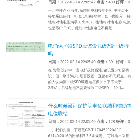
日期：
2022-02-14 22:05:42
点击：
433
好评：
0
一、中性点不 接地 系统的单相接地分析 中性点不
接地系统任何一相(如C相)接地时，如下图所示，接
地相对地电压为零(UdC=0)，接地相对地 电容 电流
也是零(IcC=0)。此时中性点电位不再是...
电涌保护器SPD应该设几级?设一级行
吗
日期：
2022-02-14 22:05:40
点击：
301
好评：
0
在 防雷 设计中，变电所或总 配电 箱设置SPD是共
识，但二级 配电箱 是否设置一直都有不同观点，有
的人认为第一级SPD额定电压保护水平不大于
2.5kA，后续配电不需要设置二级SPD。 我们...
什么时候设计保护等电位联结和辅助等
电位联结
日期：
2022-02-14 22:05:40
点击：
123
好评：
0
一、我们先看一下规范GB/T 170452020/IEC
61140:2016的附录和5.3.6条规定。 可以看出采用