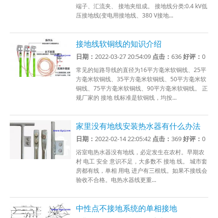
端子、汇流夹、 接地夹组成。 接地线分类:0.4 kV低
压接地线(变电用接地线、380 V接地...
接地线软铜线的知识介绍
日期：
2022-03-27 20:54:09
点击：
636
好评：
0
常见的短路导线的直径为16平方毫米软铜线、25平
方毫米软铜线、35平方毫米软铜线、50平方毫米软
铜线、75平方毫米软铜线、90平方毫米软铜线。 正
规厂家的 接地 线标准是软铜线，均按...
家里没有地线安装热水器有什么办法
日期：
2022-02-14 22:05:42
点击：
369
好评：
0
浴室电热水器没有地线，必定发生在农村。早期农
村 电工 安全 意识不足，大多数不 接地 线。 城市套
房都有线，单相 用电 进户有三根线。如果不接线会
验收不合格。电热水器线更重...
中性点不接地系统的单相接地