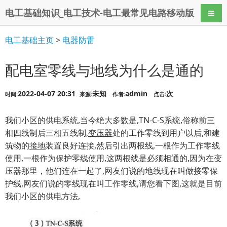
电工基础知识_电工技术-电工最常见电路移动版
导航
电工基础主页
>
电器防雷
配电室零线与地线为什么是通的
2022-04-07 20:31
未知
admin
次
时间:
来源:
作者:
点击:
我们小区的供电系统,当今绝大多数是,TN-C-S系统,俗称前三
相四线制后三相五线制,
变压器
处的工作零线到用户以后,和建
筑物的
接地
装置良好连接,然后引出两根线,一根作为工作零线
使用,一根作为保护零线使用,这两根线是必须相通的,因为在变
压器那里，他们连在一起了,网友们说的地线现在叫做接零保
护线,网友们说的零线现在叫工作零线,请您看下图,这就是目前
我们小区的供电方法,