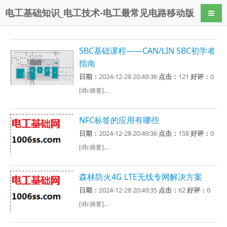
电工基础知识_电工技术-电工最常见电路移动版
导航
SBC基础课程——CAN/LIN SBC初学者
指南
日期：
2024-12-28 20:49:36
点击：
121
好评：
0
[db:摘要]...
NFC标签的应用有哪些
日期：
2024-12-28 20:49:36
点击：
158
好评：
0
[db:摘要]...
森林防火4G LTE无线专网解决方案
日期：
2024-12-28 20:49:35
点击：
62
好评：
0
[db:摘要]...