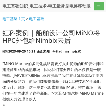
电工基础知识_电工技术-电工最常见电路移动版
导航
电工基础主页
>
电工基础
虹科案例 | 船舶设计公司MiNO将
HPC外包给Nimbix云后
2023-09-20 15:21
未知
admin
次
时间:
来源:
作者:
点击:
“MiNO Marine的多元化战略需要打入由优秀的船舶设计师和
建造商组成的成熟市场，因此我们需要设计的不仅仅是一艘
拖船。JARV
IC
E™和Nimbix云提高了我们在计算流体动力学方
面的分析能力，使我们能够提供基于现代工程技术的全新船
体设计。最终，这一差异化因素将我们的设计推向市场，我
们在一年内建造了这些新船。”-大卫·M·布尔格 MiNO Marine
创始人兼管理合伙人
✦