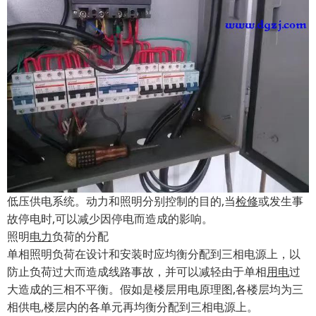
低压供电系统。动力和照明分别控制的目的,当
检修
或发生事
故停电时,可以减少因停电而造成的影响。
照明
电力
负荷的分配
单相照明负荷在设计和安装时应均衡分配到三相电源上，以
防止负荷过大而造成线路事故，并可以减轻由于单相
用电
过
大造成的三相不平衡。假如是楼层用电原理图,各楼层均为三
相供电,楼层内的各单元再均衡分配到三相电源上。