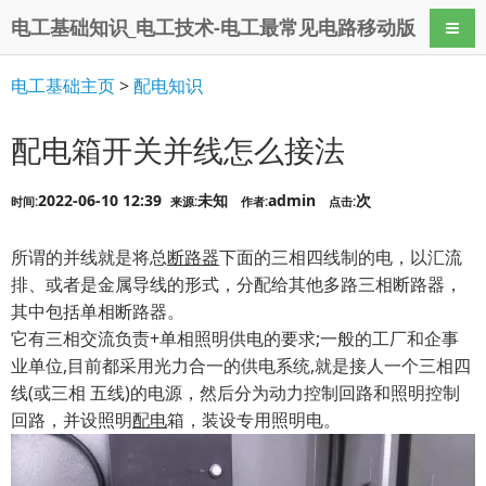
电工基础知识_电工技术-电工最常见电路移动版
导航
电工基础主页
>
配电知识
配电箱开关并线怎么接法
2022-06-10 12:39
未知
admin
次
时间:
来源:
作者:
点击:
所谓的并线就是将总
断路器
下面的三相四线制的电，以汇流
排、或者是金属导线的形式，分配给其他多路三相断路器，
其中包括单相断路器。
它有三相交流负责+单相照明供电的要求;一般的工厂和企事
业单位,目前都采用光力合一的供电系统,就是接人一个三相四
线(或三相 五线)的电源，然后分为动力控制回路和照明控制
回路，并设照明
配电
箱，装设专用照明电。