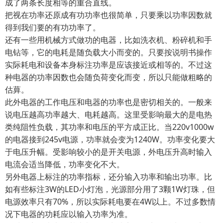
成了两条长度相等的重合直线。
把视在功率还原成有功功率也很简单，只要乘以功率因数就
得到我们要的有功功率了。
还有一些用机械方式做功的电器，比如洗衣机、粉碎机和手
电钻等，它的电耗是随负载大小而变的。只要按说明书操作
实际耗电和设备本身标注功率是应该接近或相等的。不过这
种电器的功率因数也会随负荷变化而变，所以只能做粗略的
估萛。
此外电器的工作电压和电器的功率也是密切相关的。一般来
说电压越高功率越大、电耗越高。这里受影响最大的是电热
类纯阻性负载，其功率和电压的平方成正比。当220v1000w
的电器接到245v电源，功率就会变为1240W。功率变化要大
于电压升幅。受影响较小的是开关电源，外电压升高时输入
电流会适当降低，功率变化不大。
另外电器上标注的功率指标，还分输入功率和输出功率。比
如有些标注3W的LED小灯泡，光源部分用了3颗1W灯珠，但
电源效率只有70%，所以实际耗电要在4W以上。不过多数情
况下电器的功耗应以输入功率为准。