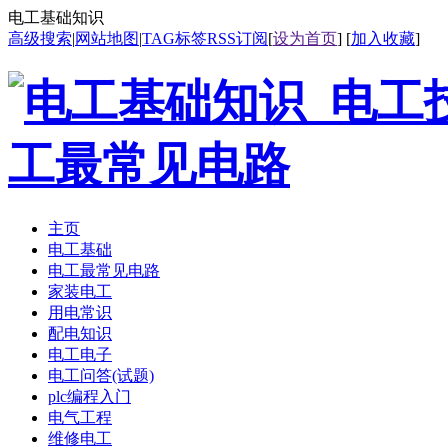
电工基础知识
高级搜索
|
网站地图
|
TAG标签
RSS订阅
[
设为首页
] [
加入收藏
]
主页
电工基础
电工最常见电路
家装电工
用电常识
配电知识
电工电子
电工问答(试题)
plc编程入门
电气工程
维修电工