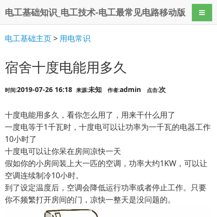
电工基础知识_电工技术-电工最常见电路移动版
导航
电工基础主页
>
用电常识
宿舍十度电能用多久
2019-07-26 16:18
未知
admin
次
时间:
来源:
作者:
点击:
十度电能用多久，看你怎么用了，用来干什么用了
一度电等于1千瓦时，十度电可以让功率为一千瓦的电器工作
10小时了
十度电可以让你呆在房间凉快一天
假如你的小房间装上大一匹的空调，功率大约1KW，可以让
空调连续制冷10小时。
到了设定温度后，空调会降低运行功率或者停止工作。只要
你不频繁打开房间的门，凉快一整天是没问题的。