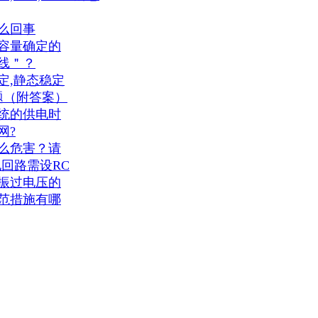
么回事
容量确定的
线＂？
定,静态稳定
题（附答案）
统的供电时
网?
么危害？请
回路需设RC
振过电压的
范措施有哪