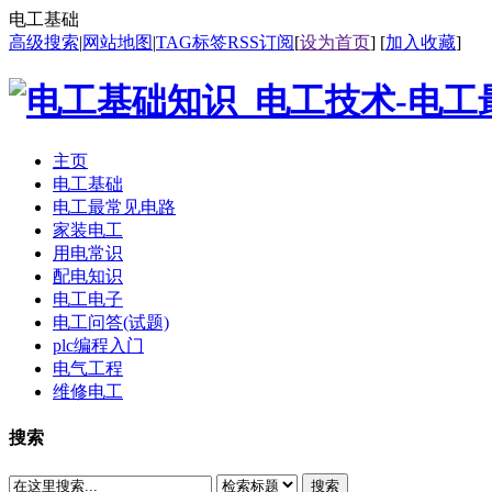
电工基础
高级搜索
|
网站地图
|
TAG标签
RSS订阅
[
设为首页
] [
加入收藏
]
主页
电工基础
电工最常见电路
家装电工
用电常识
配电知识
电工电子
电工问答(试题)
plc编程入门
电气工程
维修电工
搜索
搜索