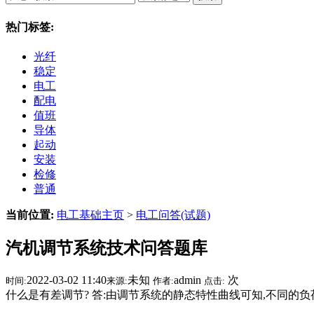
热门标签:
光纤
稳定
电工
配电
值班
导体
起动
安装
检修
普通
当前位置:
电工基础主页
>
电工问答(试题)
汽机调节系统技术问答题库
2022-03-02 11:40
未知
admin
次
时间:
来源:
作者:
点击:
什么是有差调节? 答:由调节系统的静态特性曲线可知,不同的负