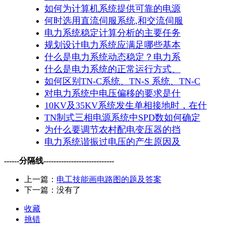
如何为计算机系统提供可靠的电源
何时选用直流伺服系统,和交流伺服
电力系统稳定计算分析的主要任务
规划设计电力系统应满足哪些基本
什么是电力系统动态稳定？电力系
什么是电力系统的正常运行方式、
如何区别TN-C系统、TN-S 系统、TN-C
对电力系统中电压偏移的要求是什
10KV及35KV系统发生单相接地时，在什
TN制式三相电源系统中SPD数如何确定
为什么要调节农村配电变压器的挡
电力系统谐振过电压的产生原因及
------分隔线----------------------------
上一篇：
电工技能画电路图的题及答案
下一篇：没有了
收藏
挑错