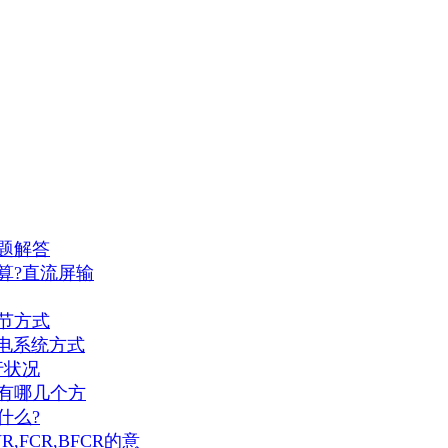
题解答
算?直流屏输
节方式
供电系统方式
行状况
有哪几个方
什么?
FCR,BFCR的意