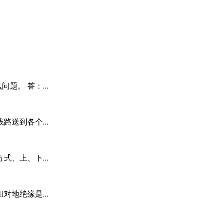
题。 答：...
送到各个...
、上、下...
地绝缘是...