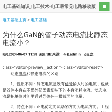
电工基础知识_电工技术-电工最常见电路移动版
导航
电工基础主页
>
电工基础
为什么GaN的管子动态电流比静态
电流小？
2024-06-07 11:58
[db:来源]
admin
次
时间:
来源:
作者:
点击:
class="vditor-preview__action"> class="vditor-reset">
动态
电流
和静态电流的区别
1、性质不同：静态电流是没有
信号
输入时的电流，也就
是器件本身在不受外部因素影响下的本身消耗电流。动态电
流是把单位时间里通过导体任一横截面的电量。
2、特点不同：正电荷定向流动的方向为电流方向。工程