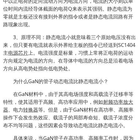
中以正电荷的定向流动方向为电流方向，电流的大小则以单
位时间内流经导体截面的电荷Q来表示其强弱。静态电流为
零就是主板还没有接到外界的指令或者是静态电流回路有开
路现象出现。
3、原理不同：静态电流小就意味着三个原始电压没有出
来，但只要有电流就表示外界给主板的指令已经送到SC1404
主
电源芯片
上。电流强度是标量，习惯上常将正电荷的运动
方向规定为电流的方向。在导体中电流的方向总是沿着电场
方向从高电势处指向低电势处。
为什么GaN的管子动态电流比静态电流小？
在GaN材料中，由于其高电场强度和高载流子迁移率等
特性，使其适用于高频、高功率应用中，例如
射频
功率放大
器
、电力
转换器
等。但是，由于GaN材料在高功率、高频率
操作下会发生热效应、载流子的局部寿命短、载流子浓度分
布不均等问题，这些因素会导致动态电流比静态电流小。
具体来说，当GaN管子在高功率、高频率工作时，因为