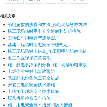
相关文章
触电急救的步骤和方法_触电现场急救方法
施工现场临时用电安全通病和防护措施
工地临时用电典型违章图片
基建工程临时用电安全管理规定
施工现场防触电措施_施工照明的防触电措
电工作业现场违章表现
施工触电事故案例分析_施工现场触电事故
电焊作业中触电事故预防
高压配电设备施工安全措施
安装变电所安全技术措施
电缆施工现场安全技术措施
压风机房检修安全措施
施工用电安全技术措施和防火措施