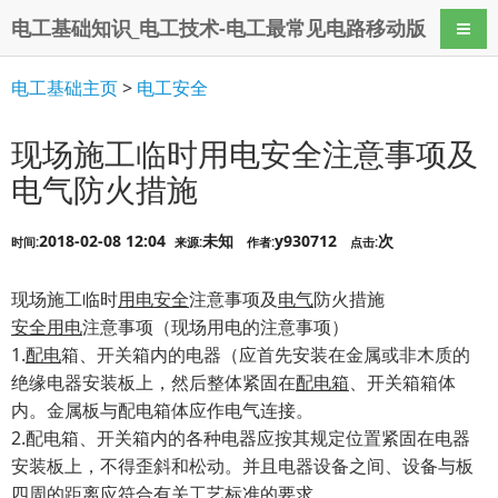
电工基础知识_电工技术-电工最常见电路移动版
导航
电工基础主页
>
电工安全
现场施工临时用电安全注意事项及
电气防火措施
2018-02-08 12:04
未知
y930712
次
时间:
来源:
作者:
点击:
现场施工临时
用电
安全
注意事项及
电气
防火措施
安全用电
注意事项（现场用电的注意事项）
1.
配电
箱、开关箱内的电器（应首先安装在金属或非木质的
绝缘电器安装板上，然后整体紧固在
配电箱
、开关箱箱体
内。金属板与配电箱体应作电气连接。
2.配电箱、开关箱内的各种电器应按其规定位置紧固在电器
安装板上，不得歪斜和松动。并且电器设备之间、设备与板
四周的距离应符合有关工艺标准的要求。